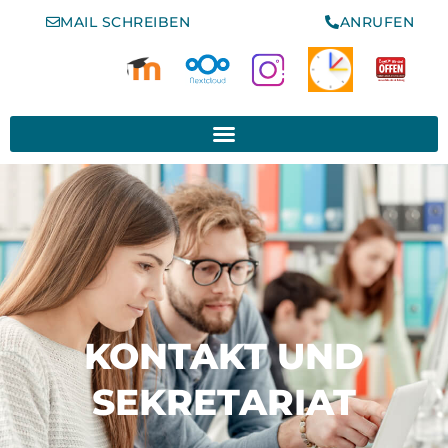
MAIL SCHREIBEN
ANRUFEN
www.schule-der-vielfalt.org
KONTAKT UND
SEKRETARIAT