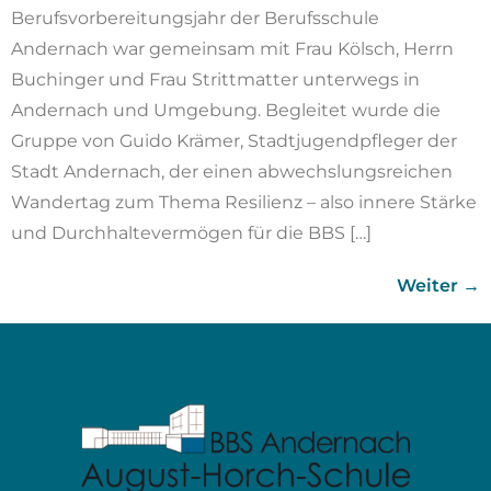
Berufsvorbereitungsjahr der Berufsschule
Andernach war gemeinsam mit Frau Kölsch, Herrn
Buchinger und Frau Strittmatter unterwegs in
Andernach und Umgebung. Begleitet wurde die
Gruppe von Guido Krämer, Stadtjugendpfleger der
Stadt Andernach, der einen abwechslungsreichen
Wandertag zum Thema Resilienz – also innere Stärke
und Durchhaltevermögen für die BBS […]
Weiter
→